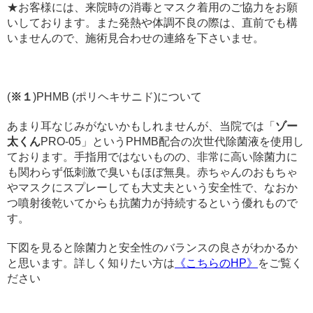
★お客様には、来院時の消毒とマスク着用のご協力をお願
いしております。
また発熱や体調不良の際は、
直前でも構
いませんので、施術見合わせの連絡を下さいませ。
(
※１
)PHMB (ポリヘキサニド)について
あまり耳なじみがないかもしれませんが、当院では「
ゾー
太くん
PRO-05」というPHMB配合の次世代除菌液を使用し
ております。
手指用ではないものの、非常に高い除菌力に
も関わらず低刺激で臭いもほぼ無臭。赤ちゃんのおもちゃ
やマスクにスプレーしても大丈夫という安全性で、なおか
つ噴射後乾いてからも抗菌力が持続するという優れもので
す。
下図を見ると除菌力と安全性のバランスの良さがわかるか
と思います。詳しく知りたい方は
《こちらのHP》
をご覧く
ださい