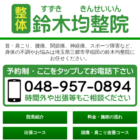
首・肩こり、腰痛、関節痛、神経痛、スポーツ障害など、
身体の不調やお悩みは埼玉県三郷市早稲田の鈴木均整院に
お任せください。
院長紹介
料金・施術の流れ
出張コース
頭痛・肩こり改善コース