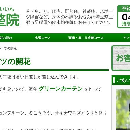
首・肩こり、腰痛、関節痛、神経痛、スポー
ツ障害など、身体の不調やお悩みは埼玉県三
郷市早稲田の鈴木均整院にお任せください。
術の流れ
出張コース
頭痛・肩こり改善コース
アク
ルーツの開花
ツの開花
の午後は暑い日差しが差し込んできます。
ごあ
グリーンカーテン
ても暑いので、毎年
を作って
ョンフルーツ、るこうそう、オキナワスズメウリと盛り