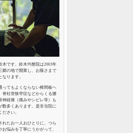
鈴木です。鈴木均整院は2003年
に三郷の地で開業し、お蔭さまで
目となります。
通ってもよくならない椎間板ヘ
、脊柱管狭窄症などからくる腰
骨神経痛（痛みやシビレ等）も
が数多くあります。是非当院に
ください。
されたお一人おひとりに、つら
やお悩みを丁寧にうかがって、