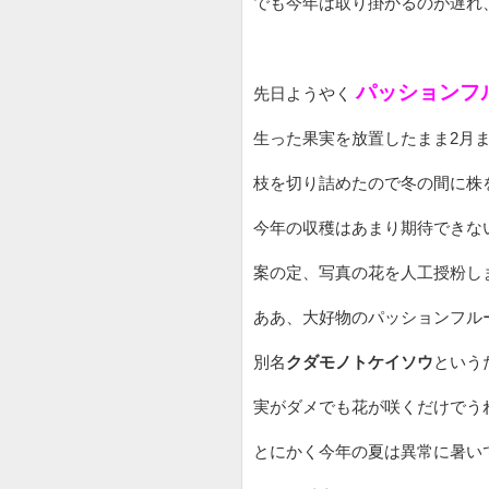
でも今年は取り掛かるのが遅れ
パッションフ
先日ようやく
生った
果実を
放置したまま
2月
枝を切り詰めたので冬の間に株
今年の収穫はあまり期待できな
案の定、写真の花を人工授粉し
ああ、大好物のパッションフ
別名
クダモノトケイソウ
という
実がダメでも花が咲くだけでう
とにかく今年の夏は異常に暑い