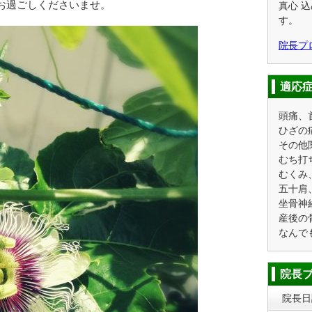
お過ごしくださいませ。
真心 
す。
院長プ
適応
頭痛、
ひざの
その他
むち打
むくみ
五十肩
坐骨神
産後の
なんで
院長
院長日