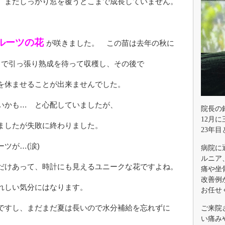
、まだしっかり窓を覆うとこまで成長していません。
ルーツの花
が咲きました。 この苗は去年の秋に
まで引っ張り熟成を待って収穫し、その後で
を休ませることが出来ませんでした。
いかも… と心配していましたが、
院長の
12月
ましたが失敗に終わりました。
23年
ルーツが…(涙)
病院に
ルニア
だけあって、時計にも見えるユニークな花ですよね。
痛や坐
改善例
れしい気分にはなります。
お任せ
ですし、まだまだ夏は長いので水分補給を忘れずに
ご来院
い痛み